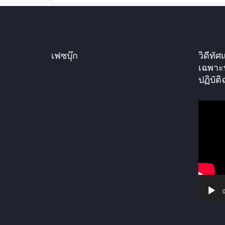
เฟซบุ๊ก
วิดีท
เฉพาะ
ปฏิบัติ
ตั
ว
เ
ล่
น
ไ
ฟ
0
ล์
วิ