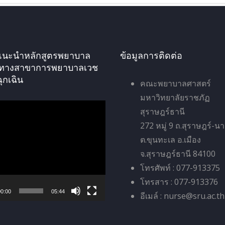
ัศแนะนำหลักสูตรพยาบาล
ข้อมูลการติดต่อ
ทางสาขาการพยาบาลเวช
ฉุกเฉิน
คณะพยาบาลศาสตร์
มหาวิทยาลัยราชภัฏ
สุราษฎร์ธานี
272 หมู่ 9 ถ.สุราษฎร์-น
ต.ขุนทะเล อ.เมือง
จ.สุราษฎร์ธานี 84100
โทรศัพท์ : 077-913375
โทรสาร : 077-913376
0:00
05:44
อีเมล์ : nurse@sru.ac.th