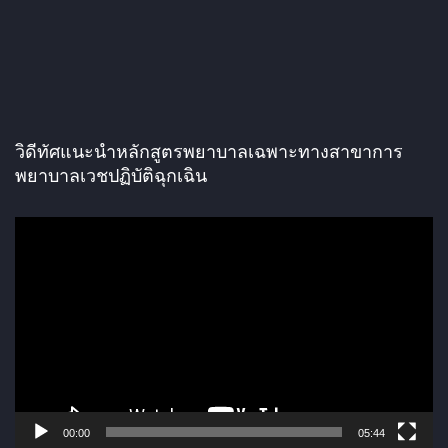
วิดีทัศแนะนำหลักสูตรพยาบาลเฉพาะทางสาขาการ
พยาบาลเวชปฏิบัติฉุกเฉิน
ตั
ว
เ
ล่
น
ไ
ฟ
ล์
00:00
05:44