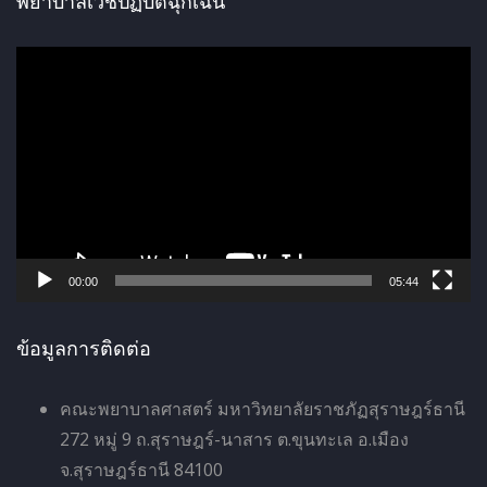
พยาบาลเวชปฏิบัติฉุกเฉิน
ตั
ว
เ
ล่
น
ไ
ฟ
ล์
00:00
05:44
วิ
ดี
ข้อมูลการติดต่อ
โ
อ
คณะพยาบาลศาสตร์ มหาวิทยาลัยราชภัฏสุราษฎร์ธานี
272 หมู่ 9 ถ.สุราษฎร์-นาสาร ต.ขุนทะเล อ.เมือง
จ.สุราษฎร์ธานี 84100