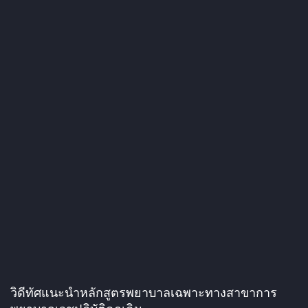
วิดีทัศแนะนำหลักสูตรพยาบาลเฉพาะทางสาขาการ