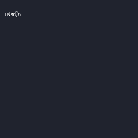
เฟซบุ๊ก