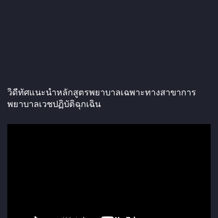
วิดีทัศแนะนำหลักสูตรพยาบาลเฉพาะทางสาขาการ
พยาบาลเวชปฏิบัติฉุกเฉิน
ตั
ว
เ
ล่
น
ไ
ฟ