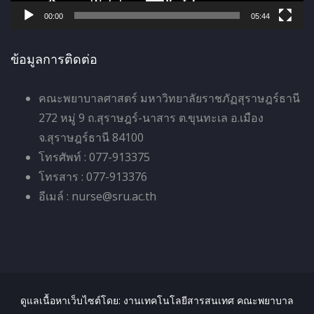
ล์
00:00
05:44
วิ
ดี
ข้อมูลการติดต่อ
โ
อ
คณะพยาบาลศาสตร์ มหาวิทยาลัยราชภัฏสุราษฎร์ธานี
272 หมู่ 9 ถ.สุราษฎร์-นาสาร ต.ขุนทะเล อ.เมือง
จ.สุราษฎร์ธานี 84100
โทรศัพท์ : 077-913375
โทรสาร : 077-913376
อีเมล์ : nurse@sru.ac.th
ดูแลเนื้อหาเว็บไซต์โดย: งานเทคโนโลยีสารสนเทศ คณะพยาบาล