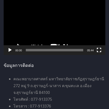
ตั
ว
เ
ล่
น
ไ
ฟ
ล์
00:00
05:44
วิ
ดี
ข้อมูลการติดต่อ
โ
อ
คณะพยาบาลศาสตร์ มหาวิทยาลัยราชภัฏสุราษฎร์ธานี
272 หมู่ 9 ถ.สุราษฎร์-นาสาร ต.ขุนทะเล อ.เมือง
จ.สุราษฎร์ธานี 84100
โทรศัพท์ : 077-913375
โทรสาร : 077-913376