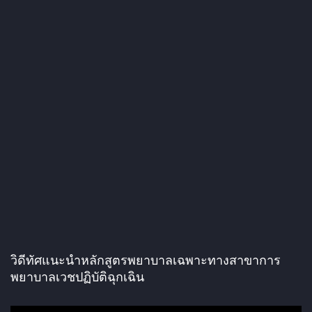
วิดีทัศแนะนำหลักสูตรพยาบาลเฉพาะทางสาขาการ
พยาบาลเวชปฏิบัติฉุกเฉิน