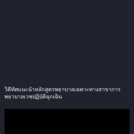
วิดีทัศแนะนำหลักสูตรพยาบาลเฉพาะทางสาขาการ
พยาบาลเวชปฏิบัติฉุกเฉิน
ตั
ว
เ