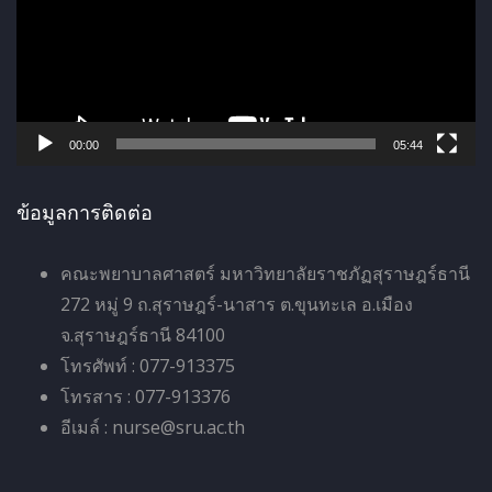
ล่
น
ไ
ฟ
ล์
00:00
05:44
วิ
ดี
ข้อมูลการติดต่อ
โ
อ
คณะพยาบาลศาสตร์ มหาวิทยาลัยราชภัฏสุราษฎร์ธานี
272 หมู่ 9 ถ.สุราษฎร์-นาสาร ต.ขุนทะเล อ.เมือง
จ.สุราษฎร์ธานี 84100
โทรศัพท์ : 077-913375
โทรสาร : 077-913376
อีเมล์ : nurse@sru.ac.th