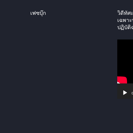
เฟซบุ๊ก
วิดีท
เฉพาะ
ปฏิบัติ
ตั
ว
เ
ล่
น
ไ
ฟ
0
ล์
วิ
ดี
โ