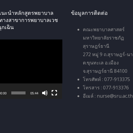
ัศแนะนำหลักสูตรพยาบาล
ข้อมูลการติดต่อ
ทางสาขาการพยาบาลเวช
ฉุกเฉิน
คณะพยาบาลศาสตร์
มหาวิทยาลัยราชภัฏ
สุราษฎร์ธานี
272 หมู่ 9 ถ.สุราษฎร์-น
ต.ขุนทะเล อ.เมือง
จ.สุราษฎร์ธานี 84100
โทรศัพท์ : 077-913375
โทรสาร : 077-913376
0:00
05:44
อีเมล์ : nurse@sru.ac.th