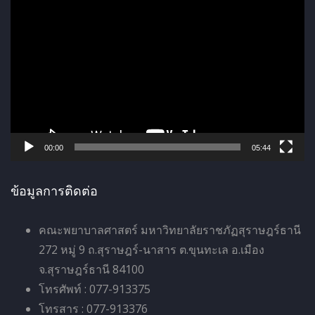
ตั
ว
เ
ล่
น
ไ
ฟ
ล์
00:00
05:44
วิ
ดี
ข้อมูลการติดต่อ
โ
อ
คณะพยาบาลศาสตร์ มหาวิทยาลัยราชภัฏสุราษฎร์ธานี
272 หมู่ 9 ถ.สุราษฎร์-นาสาร ต.ขุนทะเล อ.เมือง
จ.สุราษฎร์ธานี 84100
โทรศัพท์ : 077-913375
โทรสาร : 077-913376