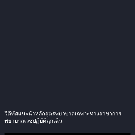
วิดีทัศแนะนำหลักสูตรพยาบาลเฉพาะทางสาขาการ
พยาบาลเวชปฏิบัติฉุกเฉิน