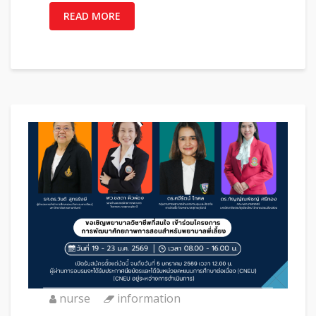
READ MORE
nurse
information