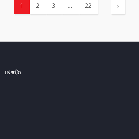
1
2
3
…
22
เฟซบุ๊ก