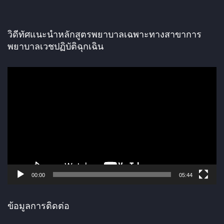
วิดีทัศแนะนำหลักสูตรพยาบาลเฉพาะทางสาขาการ
พยาบาลเวชปฏิบัติฉุกเฉิน
ตั
ว
เ
ล่
น
ไ
ฟ
ล์
00:00
05:44
วิ
ดี
ข้อมูลการติดต่อ
โ