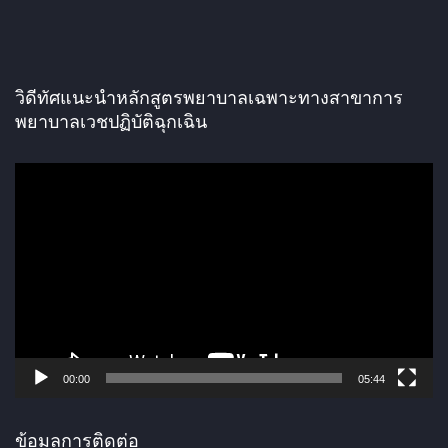
วิดีทัศแนะนำหลักสูตรพยาบาลเฉพาะทางสาขาการ
พยาบาลเวชปฏิบัติฉุกเฉิน
ตั
ว
เ
ล่
น
ไ
ฟ
ล์
00:00
05:44
วิ
ดี
ข้อมูลการติดต่อ