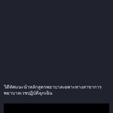
วิดีทัศแนะนำหลักสูตรพยาบาลเฉพาะทางสาขาการ
พยาบาลเวชปฏิบัติฉุกเฉิน
ตั