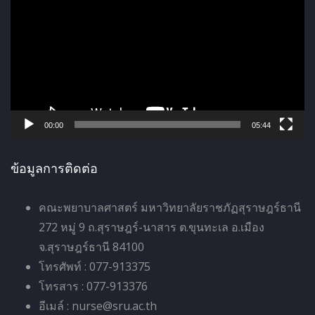
ว
เ
ล่
น
ไ
ฟ
ล์
00:00
05:44
วิ
ดี
ข้อมูลการติดต่อ
โ
อ
คณะพยาบาลศาสตร์ มหาวิทยาลัยราชภัฏสุราษฎร์ธานี
272 หมู่ 9 ถ.สุราษฎร์-นาสาร ต.ขุนทะเล อ.เมือง
จ.สุราษฎร์ธานี 84100
โทรศัพท์ : 077-913375
โทรสาร : 077-913376
อีเมล์ : nurse@sru.ac.th