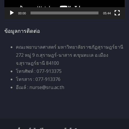
ฟ
ล์
00:00
05:44
วิ
ดี
ข้อมูลการติดต่อ
โ
อ
คณะพยาบาลศาสตร์ มหาวิทยาลัยราชภัฏสุราษฎร์ธานี
272 หมู่ 9 ถ.สุราษฎร์-นาสาร ต.ขุนทะเล อ.เมือง
จ.สุราษฎร์ธานี 84100
โทรศัพท์ : 077-913375
โทรสาร : 077-913376
อีเมล์ : nurse@sru.ac.th