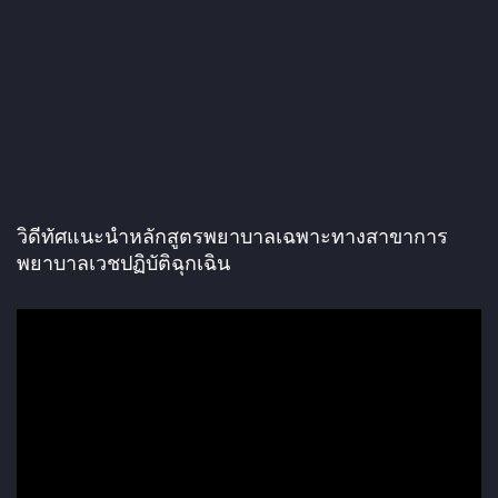
วิดีทัศแนะนำหลักสูตรพยาบาลเฉพาะทางสาขาการ
พยาบาลเวชปฏิบัติฉุกเฉิน
ตั
ว
เ
ล่
น
ไ