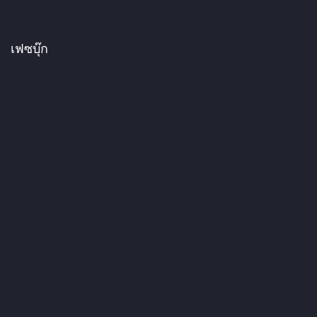
เฟซบุ๊ก