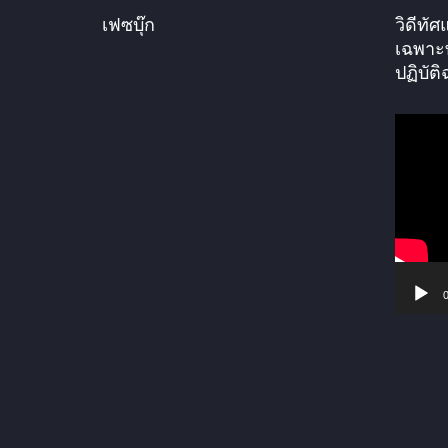
เฟซบุ๊ก
วิดีท
เฉพาะ
ปฏิบัติ
ตั
ว
เ
ล่
น
ไ
ฟ
0
ล์
วิ
ดี
โ
อ