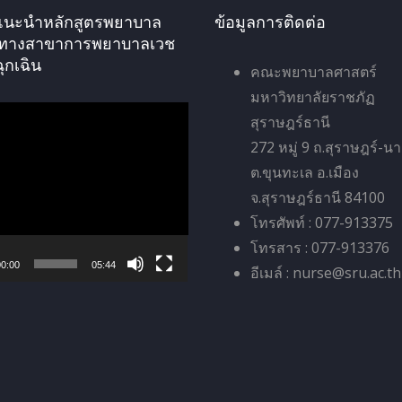
ัศแนะนำหลักสูตรพยาบาล
ข้อมูลการติดต่อ
ทางสาขาการพยาบาลเวช
ฉุกเฉิน
คณะพยาบาลศาสตร์
มหาวิทยาลัยราชภัฏ
สุราษฎร์ธานี
272 หมู่ 9 ถ.สุราษฎร์-น
ต.ขุนทะเล อ.เมือง
จ.สุราษฎร์ธานี 84100
โทรศัพท์ : 077-913375
โทรสาร : 077-913376
0:00
05:44
อีเมล์ : nurse@sru.ac.th