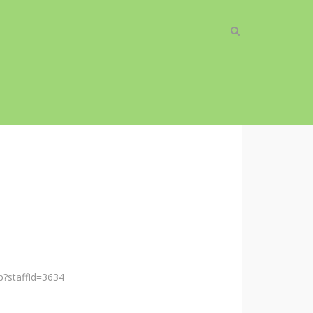
hp?staffId=3634