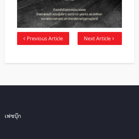
Previous Article
Next Article
เฟซบุ๊ก