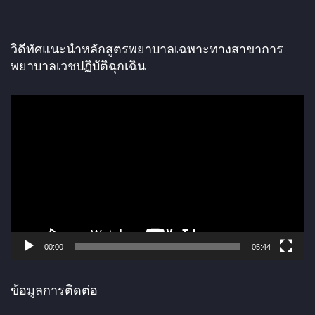
วิดีทัศแนะนำหลักสูตรพยาบาลเฉพาะทางสาขาการ
พยาบาลเวชปฏิบัติฉุกเฉิน
ตั
ว
เ
ล่
น
ไ
ฟ
ล์
00:00
05:44
วิ
ดี
ข้อมูลการติดต่อ
โ