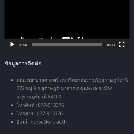
เ
ล่
น
ไ
ฟ
ล์
00:00
05:44
วิ
ดี
ข้อมูลการติดต่อ
โ
อ
คณะพยาบาลศาสตร์ มหาวิทยาลัยราชภัฏสุราษฎร์ธานี
272 หมู่ 9 ถ.สุราษฎร์-นาสาร ต.ขุนทะเล อ.เมือง
จ.สุราษฎร์ธานี 84100
โทรศัพท์ : 077-913375
โทรสาร : 077-913376
อีเมล์ : nurse@sru.ac.th