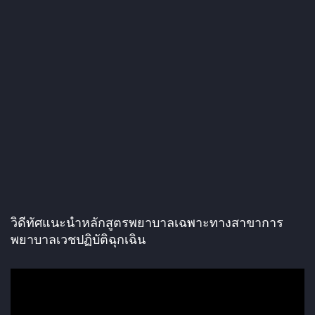
วิดีทัศแนะนำหลักสูตรพยาบาลเฉพาะทางสาขาการ
พยาบาลเวชปฏิบัติฉุกเฉิน
ตั
ว