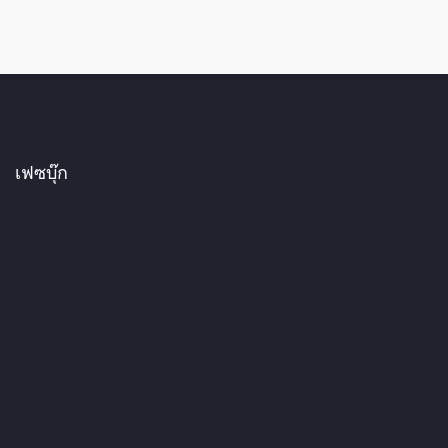
เฟซบุ๊ก