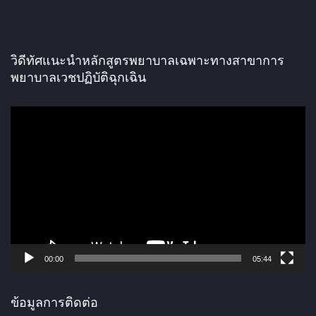
วิดีทัศแนะนำหลักสูตรพยาบาลเฉพาะทางสาขาการ
พยาบาลเวชปฏิบัติฉุกเฉิน
ตั
ว
เ
ล่
น
ไ
ฟ
ล์
00:00
05:44
วิ
ดี
ข้อมูลการติดต่อ
โ