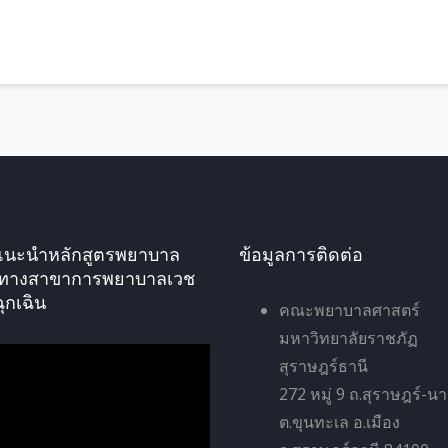
ัศแนะนำหลักสูตรพยาบาล
ข้อมูลการติดต่อ
ทางสาขาการพยาบาลเวช
ฉุกเฉิน
คณะพยาบาลศาสตร์
มหาวิทยาลัยราชภัฏ
สุราษฎร์ธานี
272 หมู่ 9 ถ.สุราษฎร์-น
ต.ขุนทะเล อ.เมือง