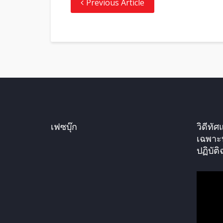
Previous Article
เฟซบุ๊ก
วิดีท
เฉพาะ
ปฏิบัติ
ตั
ว
เ
ล่