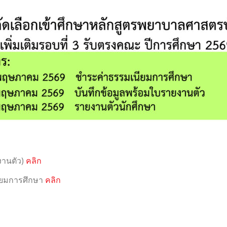
งานตัว)
คลิก
ียมการศึกษา
คลิก