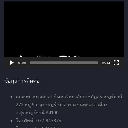
ตั
ว
เ
ล่
น
ไ
ฟ
ล์
00:00
05:44
วิ
ดี
ข้อมูลการติดต่อ
โ
อ
คณะพยาบาลศาสตร์ มหาวิทยาลัยราชภัฏสุราษฎร์ธานี
272 หมู่ 9 ถ.สุราษฎร์-นาสาร ต.ขุนทะเล อ.เมือง
จ.สุราษฎร์ธานี 84100
โทรศัพท์ : 077-913375