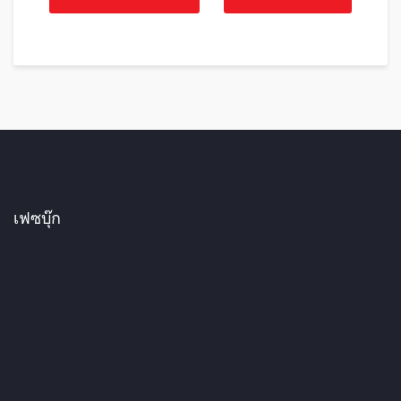
เฟซบุ๊ก