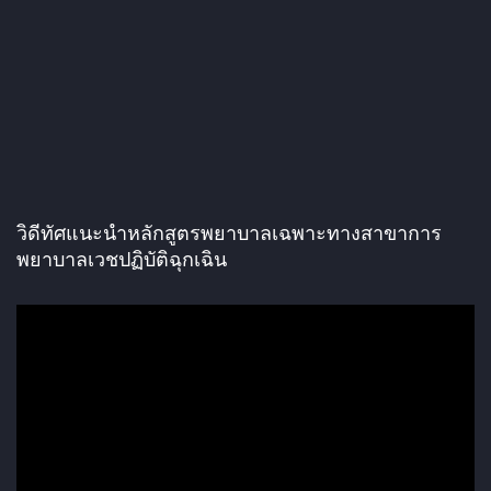
วิดีทัศแนะนำหลักสูตรพยาบาลเฉพาะทางสาขาการ
พยาบาลเวชปฏิบัติฉุกเฉิน
ตั
ว
เ
ล่
น
ไ