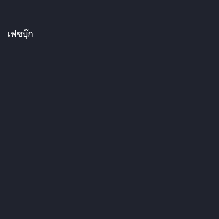
เฟซบุ๊ก