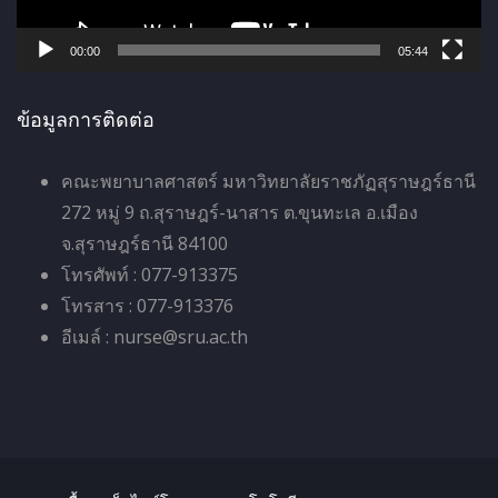
ฟ
ล์
00:00
05:44
วิ
ดี
ข้อมูลการติดต่อ
โ
อ
คณะพยาบาลศาสตร์ มหาวิทยาลัยราชภัฏสุราษฎร์ธานี
272 หมู่ 9 ถ.สุราษฎร์-นาสาร ต.ขุนทะเล อ.เมือง
จ.สุราษฎร์ธานี 84100
โทรศัพท์ : 077-913375
โทรสาร : 077-913376
อีเมล์ : nurse@sru.ac.th