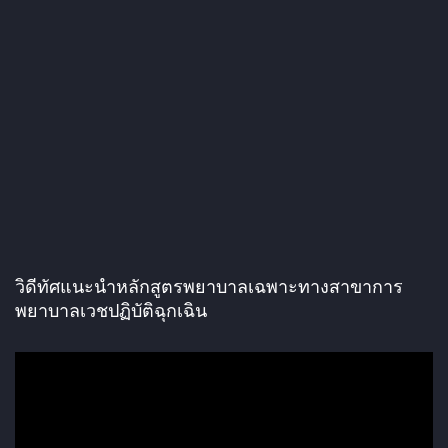
วิดีทัศแนะนำหลักสูตรพยาบาลเฉพาะทางสาขาการ
พยาบาลเวชปฏิบัติฉุกเฉิน
ตั
ว
เ