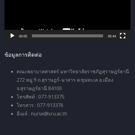
ล่
น
ไ
ฟ
ล์
00:00
05:44
วิ
ดี
ข้อมูลการติดต่อ
โ
อ
คณะพยาบาลศาสตร์ มหาวิทยาลัยราชภัฏสุราษฎร์ธานี
272 หมู่ 9 ถ.สุราษฎร์-นาสาร ต.ขุนทะเล อ.เมือง
จ.สุราษฎร์ธานี 84100
โทรศัพท์ : 077-913375
โทรสาร : 077-913376
อีเมล์ : nurse@sru.ac.th