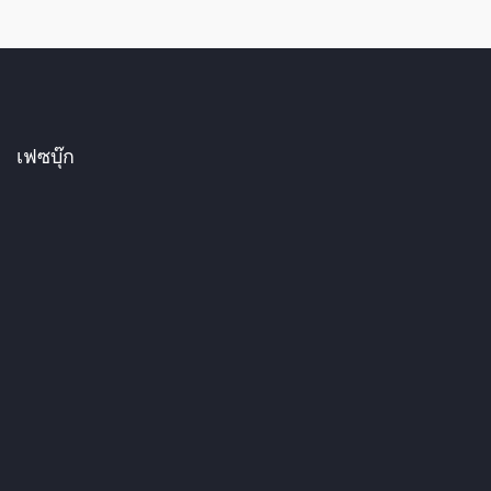
เฟซบุ๊ก