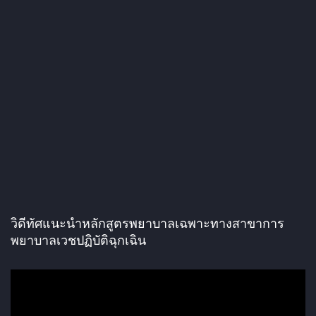
วิดีทัศแนะนำหลักสูตรพยาบาลเฉพาะทางสาขาการ
พยาบาลเวชปฏิบัติฉุกเฉิน
ตั
ว