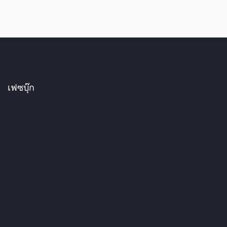
เฟซบุ๊ก