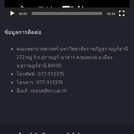
ฟ
ล์
00:00
05:44
วิ
ดี
ข้อมูลการติดต่อ
โ
อ
คณะพยาบาลศาสตร์ มหาวิทยาลัยราชภัฏสุราษฎร์ธานี
272 หมู่ 9 ถ.สุราษฎร์-นาสาร ต.ขุนทะเล อ.เมือง
จ.สุราษฎร์ธานี 84100
โทรศัพท์ : 077-913375
โทรสาร : 077-913376
อีเมล์ : nurse@sru.ac.th