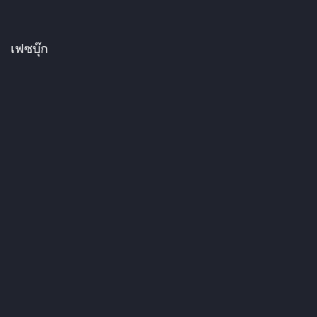
เฟซบุ๊ก