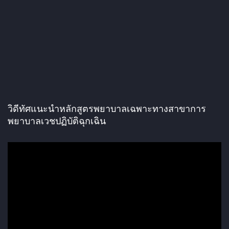
วิดีทัศแนะนำหลักสูตรพยาบาลเฉพาะทางสาขาการ
พยาบาลเวชปฏิบัติฉุกเฉิน
ตั
ว
เ
ล่
น
ไ