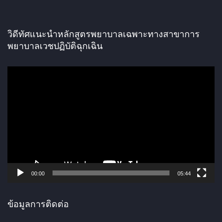
วิดีทัศแนะนำหลักสูตรพยาบาลเฉพาะทางสาขาการ
พยาบาลเวชปฏิบัติฉุกเฉิน
ตั
ว
เ
ล่
น
ไ
ฟ
ล์
00:00
05:44
วิ
ดี
ข้อมูลการติดต่อ
โ