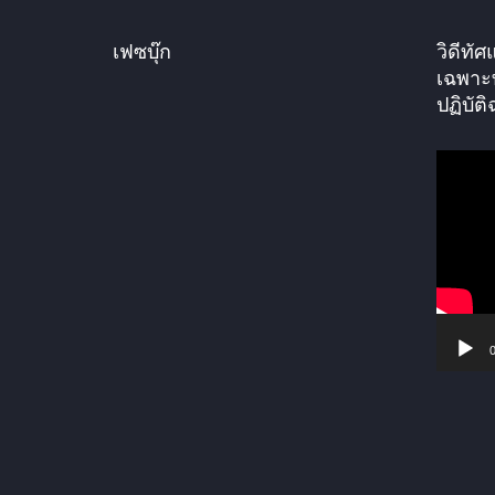
เฟซบุ๊ก
วิดีท
เฉพาะ
ปฏิบัติ
ตั
ว
เ
ล่
น
ไ
ฟ
0
ล์
วิ
ดี
โ