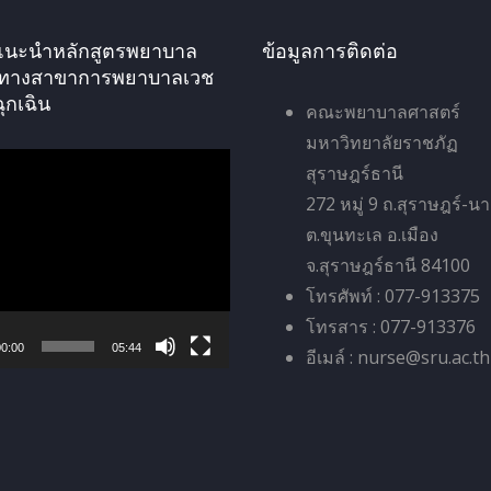
ัศแนะนำหลักสูตรพยาบาล
ข้อมูลการติดต่อ
ทางสาขาการพยาบาลเวช
ฉุกเฉิน
คณะพยาบาลศาสตร์
มหาวิทยาลัยราชภัฏ
สุราษฎร์ธานี
272 หมู่ 9 ถ.สุราษฎร์-น
ต.ขุนทะเล อ.เมือง
จ.สุราษฎร์ธานี 84100
โทรศัพท์ : 077-913375
โทรสาร : 077-913376
0:00
05:44
อีเมล์ : nurse@sru.ac.th