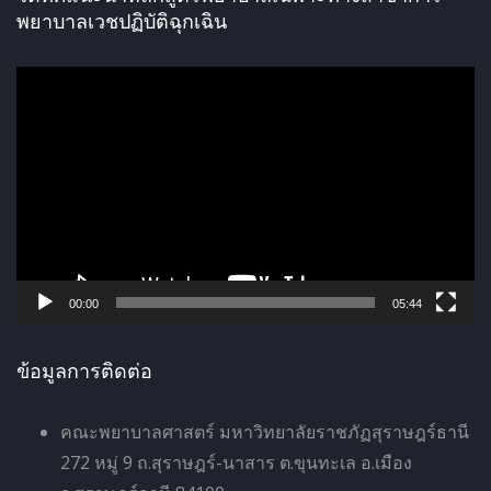
พยาบาลเวชปฏิบัติฉุกเฉิน
ตั
ว
เ
ล่
น
ไ
ฟ
ล์
00:00
05:44
วิ
ดี
ข้อมูลการติดต่อ
โ
อ
คณะพยาบาลศาสตร์ มหาวิทยาลัยราชภัฏสุราษฎร์ธานี
272 หมู่ 9 ถ.สุราษฎร์-นาสาร ต.ขุนทะเล อ.เมือง