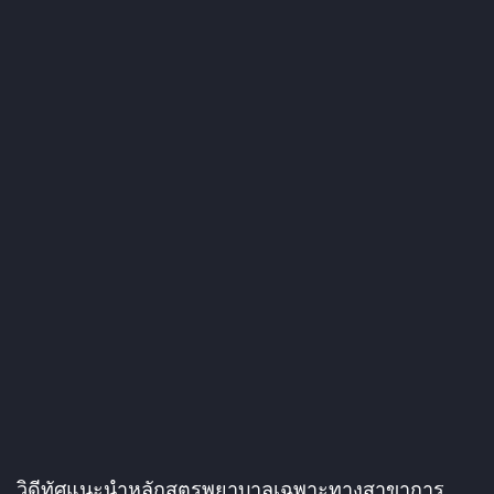
วิดีทัศแนะนำหลักสูตรพยาบาลเฉพาะทางสาขาการ