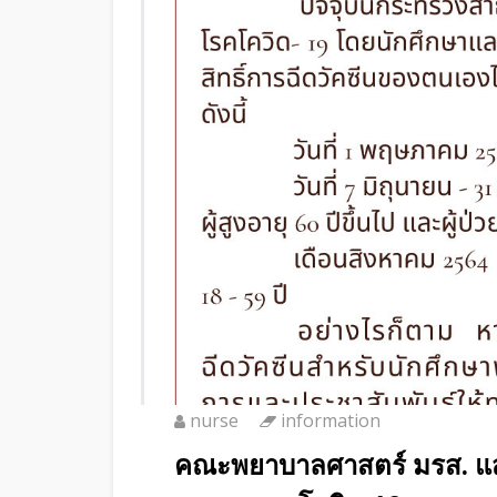
nurse
information
คณะพยาบาลศาสตร์ มรส. แส