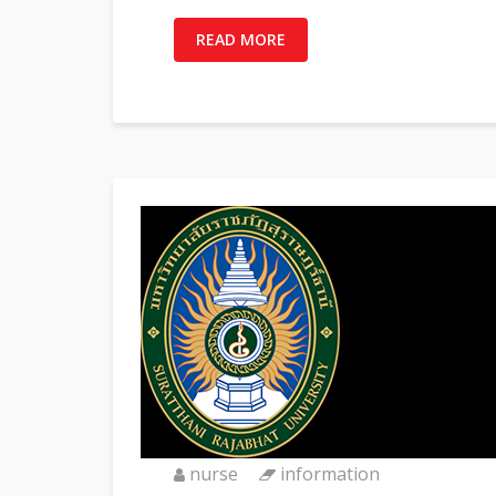
READ MORE
nurse
information