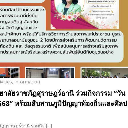
vities
,
information
ลัยราชภัฏสุราษฎร์ธานี ร่วมกิจกรรม “วัน
68” พร้อมสืบสานภูมิปัญญาท้องถิ่นและศิลป
ุราษฎร์ธานี ร่วมกิจ […]