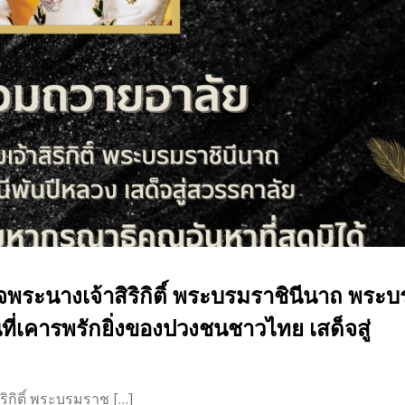
จพระนางเจ้าสิริกิติ์ พระบรมราชินีนาถ พระ
นที่เคารพรักยิ่งของปวงชนชาวไทย เสด็จสู่
ิกิติ์ พระบรมราช […]