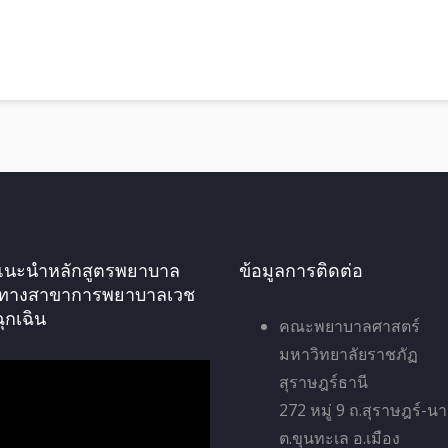
ัศแนะนำหลักสูตรพยาบาล
ข้อมูลการติดต่อ
ทางสาขาการพยาบาลเวช
ฉุกเฉิน
คณะพยาบาลศาสตร์
มหาวิทยาลัยราชภัฏ
สุราษฎร์ธานี
272 หมู่ 9 ถ.สุราษฎร์-น
ต.ขุนทะเล อ.เมือง