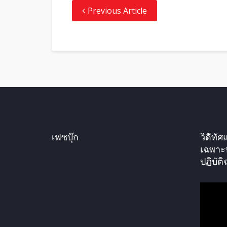
Previous Article
เฟซบุ๊ก
วิดีท
เฉพาะ
ปฏิบัติ
ตั
ว
เ